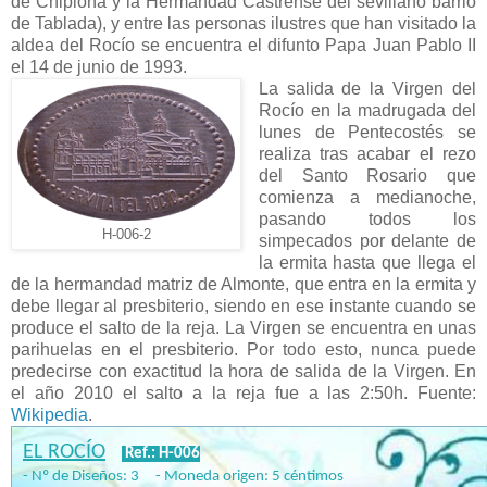
de Chipiona y la Hermandad Castrense del sevillano barrio
de Tablada), y entre las personas ilustres que han visitado la
aldea del Rocío se encuentra el difunto Papa Juan Pablo II
el 14 de junio de 1993.
La salida de la Virgen del
Rocío en la madrugada del
lunes de Pentecostés se
realiza tras acabar el rezo
del Santo Rosario que
comienza a medianoche,
pasando todos los
H-006-2
simpecados por delante de
la ermita hasta que llega el
de la hermandad matriz de Almonte, que entra en la ermita y
debe llegar al presbiterio, siendo en ese instante cuando se
produce el salto de la reja. La Virgen se encuentra en unas
parihuelas en el presbiterio. Por todo esto, nunca puede
predecirse con exactitud la hora de salida de la Virgen. En
el año 2010 el salto a la reja fue a las 2:50h. Fuente:
Wikipedia
.
EL ROCÍO
Ref.: H-006
- Nº de Diseños: 3 - Moneda origen: 5 céntimos