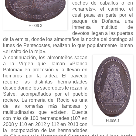
coches de caballos o en
«charrets», el camino, el
cual pasa en parte por el
parque de Doñana, una
H-006-3
inmensa multitud de
devotos llegan a las puertas
de la ermita, donde los almonteños la noche del domingo al
lunes de Pentecostes, realizan lo que popularmente llaman
«el salto de la reja».
A continuación, los almonteños sacan
a la Virgen que llaman «Blanca
Paloma» en procesión y la llevan en
hombros por la aldea. El trayecto
recorre las distintas hermandades
desde donde los sacerdotes le rezan la
Salve, acompañados por el pueblo
rociero. La romería del Rocío es una
de las romerías más famosas y
multitudinarias que existen. Cuenta
con más de 100 hermandades (107 en
H-006-1
2008 y 110 en 2012 y 112 en 2013 con
la incorporación de las hermandades