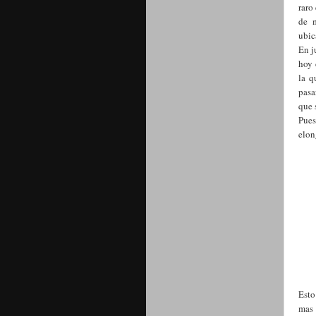
raro
de m
ubic
En j
hoy 
la q
pasa
que 
Pues
elon
Esto
mas 