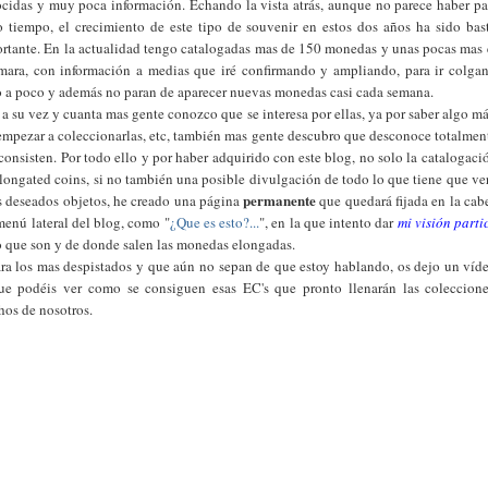
cidas y muy poca información. Echando la vista atrás, aunque no parece haber p
o tiempo, el crecimiento de este tipo de souvenir en estos dos años ha sido bas
rtante. En la actualidad tengo catalogadas mas de 150 monedas y unas pocas mas 
mara, con información a medias que iré confirmando y ampliando, para ir colga
 a poco y además no paran de aparecer nuevas monedas casi cada semana.
 a su vez y cuanta mas gente conozco que se interesa por ellas, ya por saber algo má
empezar a coleccionarlas, etc, también mas gente descubro que desconoce totalmen
consisten. Por todo ello y por haber adquirido con este blog, no solo la catalogaci
elongated coins, si no también una posible divulgación de todo lo que tiene que ve
permanente
s deseados objetos, he creado una página
que quedará fijada en la cab
menú lateral del blog, como "
¿Que es esto?...
", en la que intento dar
mi visión parti
o que son y de donde salen las monedas elongadas.
ra los mas despistados y que aún no sepan de que estoy hablando, os dejo un víd
ue podéis ver como se consiguen esas EC's que pronto llenarán las coleccion
os de nosotros.