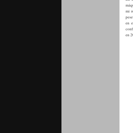
máqu
mi r
pese
en e
conf
en 2