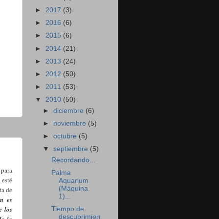
►
2017
(3)
►
2016
(6)
►
2015
(6)
►
2014
(21)
►
2013
(24)
►
2012
(50)
►
2011
(53)
▼
2010
(50)
►
diciembre
(6)
►
noviembre
(5)
►
octubre
(5)
▼
septiembre
(5)
Recordando...
 para
Palma
 esté
Aquarium
(Máquina
ta de
1)...
m es
e los
Tiempo de
descubrimien