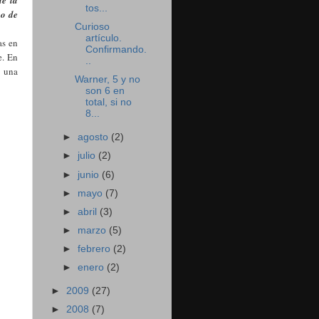
de la
tos...
co de
Curioso
artículo.
as en
Confirmando.
e. En
..
a una
Warner, 5 y no
son 6 en
total, si no
8...
►
agosto
(2)
►
julio
(2)
►
junio
(6)
►
mayo
(7)
►
abril
(3)
►
marzo
(5)
►
febrero
(2)
►
enero
(2)
►
2009
(27)
►
2008
(7)