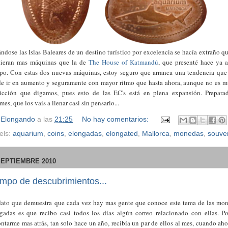
ándose las Islas Baleares de un destino turístico por excelencia se hacía extraño q
tieran mas máquinas que la de
The House of Katmandú
, que presenté hace ya 
po. Con estas dos nuevas máquinas, estoy seguro que arranca una tendencia que
e ir en aumento y seguramente con mayor ritmo que hasta ahora, aunque no es 
icción que digamos, pues esto de las EC's está en plena expansión. Prepara
mes, que los vais a llenar casi sin pensarlo...
r
Elongando
a las
21:25
No hay comentarios:
els:
aquarium
,
coins
,
elongadas
,
elongated
,
Mallorca
,
monedas
,
souve
SEPTIEMBRE 2010
empo de descubrimientos...
ato que demuestra que cada vez hay mas gente que conoce este tema de las mo
gadas es que recibo casi todos los días algún correo relacionado con ellas. P
ntarme mas atrás, tan solo hace un año, recibía un par de ellos al mes, cuando aho