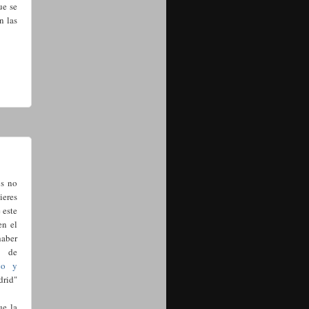
ue se
n las
os no
ieres
 este
en el
haber
de
co y
drid"
ue la