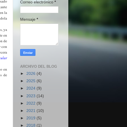
asado
Correo electrónico
*
tante
en la
ndola
Mensaje
*
s, ya
te en
ón de
r con
ecera
cular
ARCHIVO DEL BLOG
eo en
►
2026
(4)
es de
►
2025
(6)
►
2024
(9)
►
2023
(14)
►
2022
(9)
►
2021
(10)
►
2019
(5)
►
2018
(1)