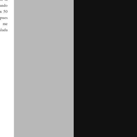
uando
an 50
 pues
n, me
alada