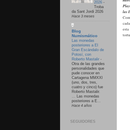
hábi
2026
-
Play
Troba
las 
da Sant Jordi 2026
Hace 3 meses
Como
cada
esta
Blog
tort
Numismático
Las monedas
posteriores a El
Gran Escándalo de
Potosí, con
Roberto Mastalir
-
Otra de las grandes
personalidades que
pude conocer en
Cartagena MMXXI
(uno, dos, tres,
cuatro y cinco) fue
Roberto Mastalir.
… Las monedas
posteriores a E...
Hace 4 años
SEGUIDORES