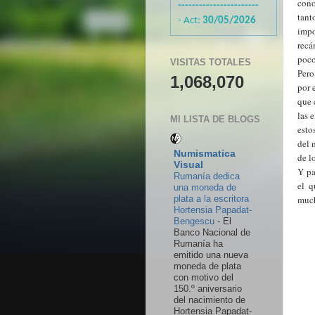
cono
-----------------------
tant
- Act:
30/05/2026
impo
recá
poco
VISITAS TOTALES
Pero
1,068,070
por 
que 
las 
MI LISTA DE BLOGS
esto
del 
Numismatica
de l
Visual
Y pa
Rumanía dedica
el q
una moneda de
much
plata a la escritora
Hortensia Papadat-
Bengescu
-
El
Banco Nacional de
Rumanía ha
emitido una nueva
moneda de plata
con motivo del
150.º aniversario
del nacimiento de
Hortensia Papadat-