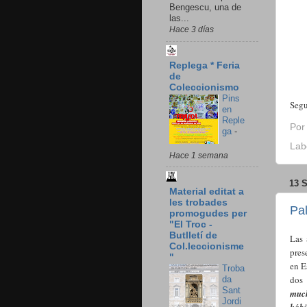
Bengescu, una de
las...
Hace 3 días
Replega * Feria
de
Coleccionismo
Pins
Segu
en
Reple
Po
ga
-
Lab
Hace 1 semana
13 
Material editat a
les trobades
Pa
promogudes per
"El Troc -
Butlletí de
Las 
Col.leccionisme
pres
"
en E
Troba
dos
da
Sant
much
Jordi