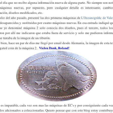
 el día que no recibo alguna información nueva de alguna parte. No siempre son not
áquinas nuevas, por supuesto, pero cualquier detalle es interesante, cambi
ación, diseños modificados, etc.
ulio del año pasado, presenté las dos primeras máquinas de
L'Oceanogràfic de Vale
desaparecidas y sustituidas por cuatro máquinas nuevas. En esa entrada indiqué q
ue yo denominé máquina 2 solo conocía dos diseños, pues el tercero, todos lo
ron por allí me indicaron que estaba fuera de servicio y solo me pudieron inform
se trataba de la imagen de un tiburón.
 bien, hace un par de días me llegó por email desde Alemania, la imagen de esta te
Vielen Dank, Roland!
gated coin de la máquina 2.
 es imparable, cada vez son mas las máquinas de EC's y por consiguiente cada ve
los aficionados a coleccionarlas. Quiero pensar que con este blog estoy contribu