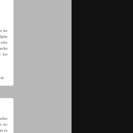
ue no
algún
 solo
mucha
d los
nir
nedas
or no
ra es