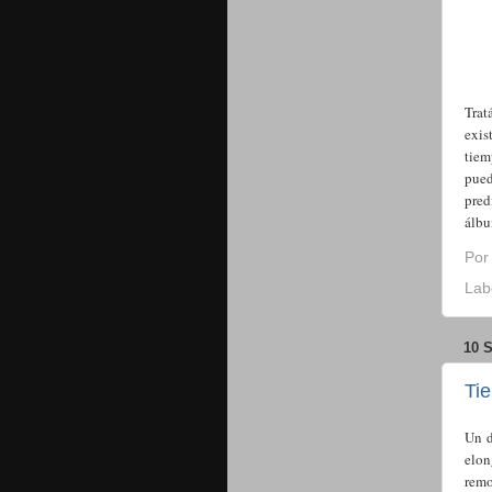
Trat
exis
tiem
pued
pred
álbu
Po
Lab
10 
Ti
Un d
elon
remo