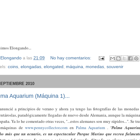
imos Elongando...
r
Elongando
a las
21:09
No hay comentarios:
els:
coins
,
elongadas
,
elongated
,
máquina
,
monedas
,
souvenir
SEPTIEMBRE 2010
lma Aquarium (Máquina 1)...
anuncié a principios de verano y ahora ya tengo las fotografías de las monedas
entároslas, paradógicamente llegadas de nuevo desde Alemania, aunque la máquina
spaña. Ya lo he comentado otras veces, "...estos alemanes son muy rápidos...". Se tra
 máquinas de
www.pennycollector.com
en
Palma Aquarium
.
'Palma Aquariu
o más que un acuario, es un espectacular Parque Marino que recrea fielment