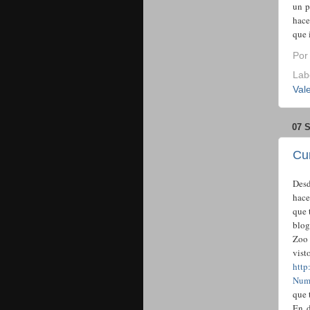
un p
hace
que 
Po
Lab
Val
07 
Cur
Desd
hace
que 
blog
Zoo 
vis
http
Num
que 
En d