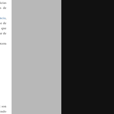
icias
os de
ncia
,
ue de
s que
ar de
rcera
z son
yendo