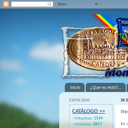
Inicio
¿Que es esto?...
CATÁLOGO
30 
CATÁLOGO >>
Re
- Máquinas:
1144
En o
- Monedas:
3857