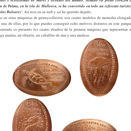
tats y ecosistemas de mares y océanos del mundo. Situado en pleno corazón 
a de Palma, en la isla de Mallorca, se ha convertido en todo un referente turísti
Islas Baleares'
. Así reza en su web y así he querido dejarlo.
 en otras máquinas de pennycollector, son cuatro modelos de monedas elongad
 una de ellas, por lo que puedes conseguir ocho motivos distintos en este parqu
 entrada os presento los cuatro diseños de la primera máquina que representan 
uga marina, un tiburón, un caballito de mar y una medusa.