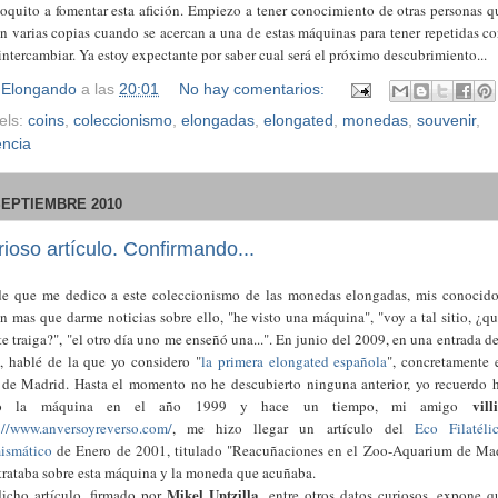
oquito a fomentar esta afición. Empiezo a tener conocimiento de otras personas q
n varias copias cuando se acercan a una de estas máquinas para tener repetidas co
intercambiar. Ya estoy expectante por saber cual será el próximo descubrimiento...
r
Elongando
a las
20:01
No hay comentarios:
els:
coins
,
coleccionismo
,
elongadas
,
elongated
,
monedas
,
souvenir
,
encia
SEPTIEMBRE 2010
ioso artículo. Confirmando...
e que me dedico a este coleccionismo de las monedas elongadas, mis conocid
n mas que darme noticias sobre ello, "he visto una máquina", "voy a tal sitio, ¿qu
te traiga?", "el otro día uno me enseñó una...". En junio del 2009, en una entrada de
, hablé de la que yo considero "
la primera elongated española
", concretamente 
de Madrid. Hasta el momento no he descubierto ninguna anterior, yo recuerdo 
villi
to la máquina en el año 1999 y hace un tiempo, mi amigo
://www.anversoyreverso.com/
, me hizo llegar un artículo del
Eco Filatéli
ismático
de Enero de 2001, titulado "Reacuñaciones en el Zoo-Aquarium de Ma
trataba sobre esta máquina y la moneda que acuñaba.
Mikel Untzilla
icho artículo, firmado por
, entre otros datos curiosos, expone q