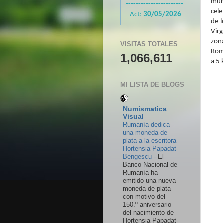
muni
-----------------------
cele
- Act:
30/05/2026
de l
Virg
zona
VISITAS TOTALES
Rome
1,066,611
a 5 
MI LISTA DE BLOGS
Numismatica
Visual
Rumanía dedica
una moneda de
plata a la escritora
Hortensia Papadat-
Bengescu
-
El
Banco Nacional de
Rumanía ha
emitido una nueva
moneda de plata
con motivo del
150.º aniversario
del nacimiento de
Hortensia Papadat-