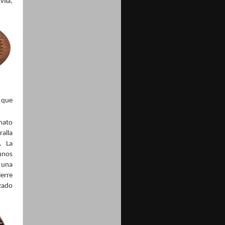
vila,
que
mato
ralla
. La
unos
 una
erre
zado