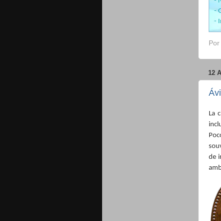
- 
- 
- 
Po
12 
Ávi
La 
inc
Poc
sou
de 
amba