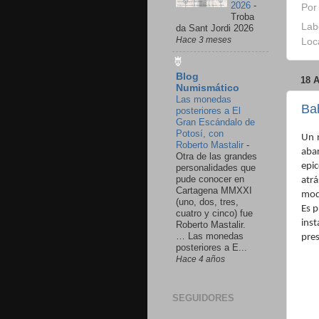
2026
-
Po
Troba
Lab
da Sant Jordi 2026
Hace 3 meses
Loc
Blog
18 
Numismático
Las monedas
Bah
posteriores a El
Gran Escándalo de
Potosí, con
Un 
Roberto Mastalir
-
aba
Otra de las grandes
epic
personalidades que
pude conocer en
atr
Cartagena MMXXI
mode
(uno, dos, tres,
Es 
cuatro y cinco) fue
ins
Roberto Mastalir.
… Las monedas
pre
posteriores a E...
Hace 4 años
SEGUIDORES