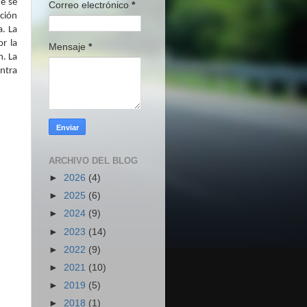
ue se
Correo electrónico
*
ación
a. La
or la
Mensaje
*
n. La
entra
ARCHIVO DEL BLOG
►
2026
(4)
►
2025
(6)
►
2024
(9)
►
2023
(14)
►
2022
(9)
►
2021
(10)
►
2019
(5)
►
2018
(1)