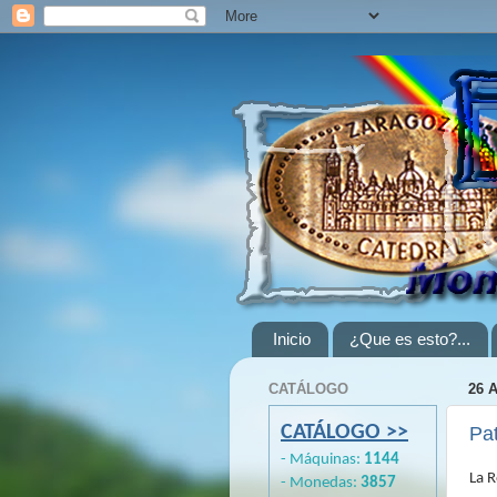
Inicio
¿Que es esto?...
CATÁLOGO
26 
CATÁLOGO >>
Pat
- Máquinas:
1144
La R
- Monedas:
3857