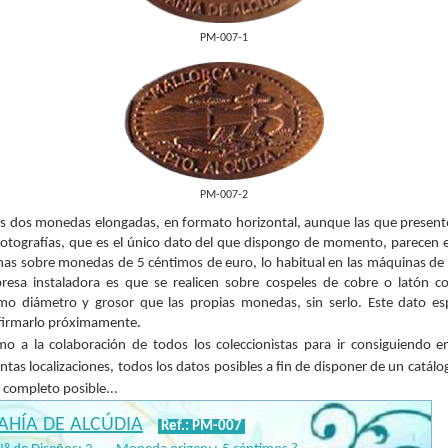
PM-007-1
PM-007-2
as dos monedas elongadas, en formato horizontal, aunque las que present
fotografías, que es el único dato del que dispongo de momento, parecen 
has sobre monedas de 5 céntimos de euro, lo habitual en las máquinas de 
resa instaladora es que se realicen sobre cospeles de cobre o latón co
mo diámetro y grosor que las propias monedas, sin serlo. Este dato es
firmarlo próximamente.
mo a la colaboración de todos los coleccionistas para ir consiguiendo en
intas localizaciones, todos los datos posibles a fin de disponer de un catálo
completo posible...
AHÍA DE ALCÚDIA
Ref.: PM-007