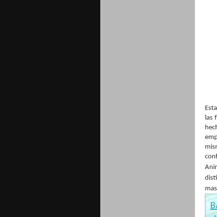
Est
las 
hec
emp
mis
con
Ani
dist
mas 
B