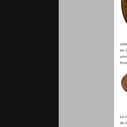
sob
en l
uno 
form
La 
de 