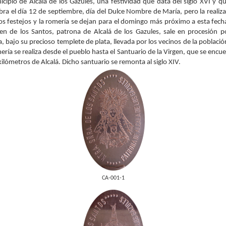
cipio de Alcalá de los Gazules, una festividad que data del siglo XVI y q
bra el día 12 de septiembre, día del Dulce Nombre de María, pero la realiz
os festejos y la romería se dejan para el domingo más próximo a esta fech
en de los Santos, patrona de Alcalá de los Gazules, sale en procesión p
, bajo su precioso templete de plata, llevada por los vecinos de la població
ría se realiza desde el pueblo hasta el Santuario de la Virgen, que se encu
kilómetros de Alcalá. Dicho santuario se remonta al siglo XIV.
CA-001-1