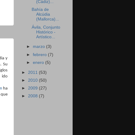
(Cádiz)...
Bahía de
Alcúdia
(Mallorca)...
Ávila, Conjunto
Histórico -
Artístico...
►
marzo
(3)
►
febrero
(7)
ia y
►
enero
(5)
. Su
iglos
►
2011
(53)
 ido
►
2010
(50)
►
2009
(27)
m
ha
 que
►
2008
(7)