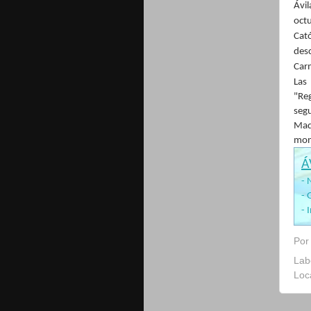
Ávil
oct
Cató
des
Car
Las
"Re
seg
Mad
mone
Á
- 
- 
- 
Po
Lab
Loc