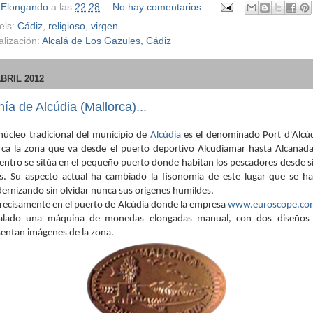
r
Elongando
a las
22:28
No hay comentarios:
els:
Cádiz
,
religioso
,
virgen
alización:
Alcalá de Los Gazules, Cádiz
ABRIL 2012
ía de Alcúdia (Mallorca)...
núcleo tradicional del municipio de
Alcúdia
es el denominado Port d'Alcúd
rca la zona que va desde el puerto deportivo Alcudiamar hasta Alcanada
entro se sitúa en el pequeño puerto donde habitan los pescadores desde s
ás. Su aspecto actual ha cambiado la fisonomía de este lugar que se ha
rnizando sin olvidar nunca sus orígenes humildes.
precisamente en el puerto de Alcúdia donde la empresa
www.euroscope.co
talado una máquina de monedas elongadas manual, con dos diseños
sentan imágenes de la zona.