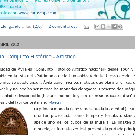
Nº de Diseños: 2 - Moneda origen:¿ 5 céntimos ?
GPS: incierto
Instalador:
www.euroscope.com
r
Elongando
a las
12:07
2 comentarios:
ABRIL 2012
la, Conjunto Histórico - Artístico...
ciudad de Ávila es «Conjunto Histórico-Artístico nacional» desde 1884 y 
luida en la lista del «Patrimonio de la Humanidad» de la Unesco desde 1
o mas se puede añadir. Ávila tiene ingentes motivos que plasmar en cualq
venir y no podían ser menos las monedas elongadas. Presento dos máqu
instalador desconocido (hasta el momento), con los mismos cuatro diseño
s y del fabricante italiano
Maecri
.
La primera moneda tiene representada la Catedral (S.XI
que fue proyectada como templo y fortaleza, siend
ábside uno de los cubos de la muralla. La imagen d
moneda, en formato vertical, presenta la portada princi