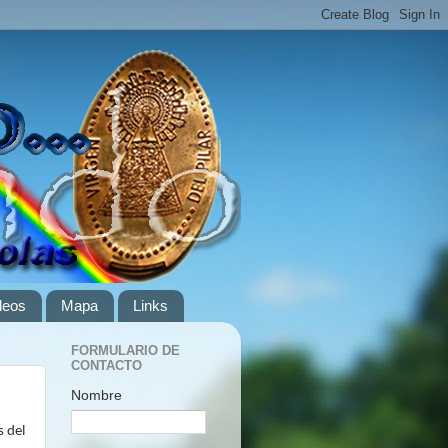
deos
Mapa
Links
FORMULARIO DE
CONTACTO
Nombre
s del