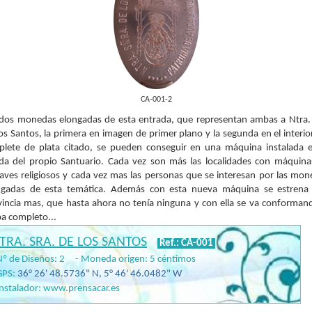
CA-001-2
 dos monedas elongadas de esta entrada, que representan ambas a Ntra. 
os Santos, la primera en imagen de primer plano y la segunda en el interio
plete de plata citado, se pueden conseguir en una máquina instalada e
nda del propio Santuario. Cada vez son más las localidades con máquina
aves religiosos y cada vez mas las personas que se interesan por las mo
ngadas de esta temática. Además con esta nueva máquina se estrena
vincia mas, que hasta ahora no tenía ninguna y con ella se va conformand
a completo...
TRA. SRA. DE LOS SANTOS
Ref.: CA-001
Nº de Diseños: 2 - Moneda origen: 5 céntimos
GPS:
36
°
26' 48.5736"
N,
5
°
46' 46.0482"
W
Instalador:
www.prensacar.es