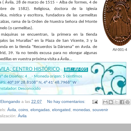
a
(
Ávila
,
28 de marzo
de
1515
–
Alba de Tormes
,
4 de
ubre
de
1582
). Religiosa,
doctora de la Iglesia
lica
,
mística
y
escritora
, fundadora de las carmelitas
calzas, rama de la
Orden de Nuestra Señora del Monte
melo
(o carmelitas).
 máquinas se encuentran, la primera en la tienda
galos las Murallas" en la Plaza de San Vicente, 3 y la
unda en la tienda "Recuerdos la Dársena" en Avda. de
AV-001-4
rid, 39. Ya no tenéis excusa para no elongar algunas
dillas en vuestra próxima visita a Ávila...
VILA, CENTRO HISTÓRICO
Ref.: AV-001
Nº de Diseños: 4 - Moneda origen: 5 céntimos
GPS:
40
°
39' 28.8108"
N,
4
°
41' 48.7968"
W
Instalador: Desconocido
r
Elongando
a las
22:07
No hay comentarios:
els:
Ávila
,
coins
,
elongadas
,
elongated
,
monedas
,
souvenir
alización:
Ávila