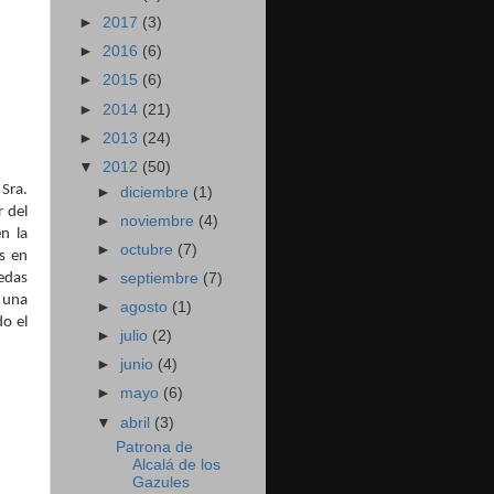
►
2017
(3)
►
2016
(6)
►
2015
(6)
►
2014
(21)
►
2013
(24)
▼
2012
(50)
Sra.
►
diciembre
(1)
r del
►
noviembre
(4)
n la
►
octubre
(7)
s en
nedas
►
septiembre
(7)
 una
►
agosto
(1)
o el
►
julio
(2)
►
junio
(4)
►
mayo
(6)
▼
abril
(3)
Patrona de
Alcalá de los
Gazules