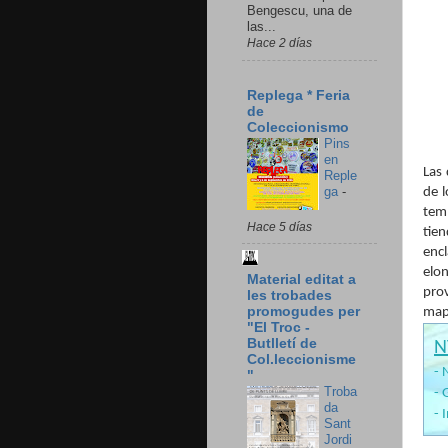
Bengescu, una de
las...
Hace 2 días
Replega * Feria
de
Coleccionismo
Pins
en
Las
Reple
ga
-
de l
tem
Hace 5 días
tie
encl
elo
Material editat a
pro
les trobades
promogudes per
map
"El Troc -
Butlletí de
N
Col.leccionisme
- 
"
Troba
- 
da
- 
Sant
Jordi