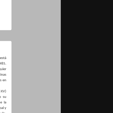
está
985.
uier
inas
s en
I-XV)
o su
e la
pal y