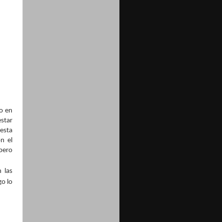
o en
estar
esta
n el
pero
 las
go lo