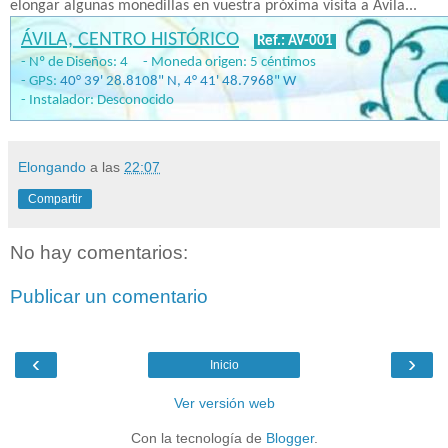
elongar algunas monedillas en vuestra próxima visita a Ávila...
ÁVILA, CENTRO HISTÓRICO
Ref.: AV-001
- Nº de Diseños: 4 - Moneda origen: 5 céntimos
- GPS:
40
°
39' 28.8108"
N,
4
°
41' 48.7968"
W
- Instalador: Desconocido
Elongando
a las
22:07
Compartir
No hay comentarios:
Publicar un comentario
‹
›
Inicio
Ver versión web
Con la tecnología de
Blogger
.