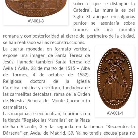
sobre el que se distingue la
Catedral. La muralla es del
Siglo XI aunque en algunos
AV-001-3
puntos se asentaría sobre
tramos de una muralla
romana y con posterioridad al cierre del perímetro de la ciudad,
se han realizado varias reconstrucciones.
La cuarta moneda, en formato vertical,
expone una imagen de Santa Teresa de
Jesús, llamada también
Santa Teresa de
Ávila
(
Ávila
,
28 de marzo
de
1515
–
Alba
de Tormes
,
4 de octubre
de
1582
).
Religiosa,
doctora de la Iglesia
Católica
,
mística
y
escritora
, fundadora de
las carmelitas descalzas, rama de la
Orden
de Nuestra Señora del Monte Carmelo
(o
carmelitas).
AV-001-4
Las máquinas se encuentran, la primera en
la tienda "Regalos las Murallas" en la Plaza
de San Vicente, 3 y la segunda en la tienda "Recuerdos la
Dársena" en Avda. de Madrid, 39. Ya no tenéis excusa para no