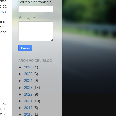
como
Correo electrónico
*
cipa
 los
Mensaje
*
mera
e su
mano
ARCHIVO DEL BLOG
►
2026
(4)
►
2025
(6)
►
2024
(9)
►
2023
(14)
►
2022
(9)
►
2021
(10)
anza
►
2019
(5)
iguo
e la
►
2018
(1)