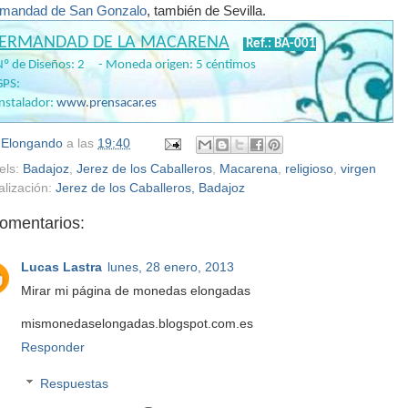
mandad de San Gonzalo
, también de Sevilla.
ERMANDAD DE LA MACARENA
Ref.: BA-001
Nº de Diseños: 2 - Moneda origen: 5 céntimos
GPS:
Instalador:
www.prensacar.es
r
Elongando
a las
19:40
els:
Badajoz
,
Jerez de los Caballeros
,
Macarena
,
religioso
,
virgen
alización:
Jerez de los Caballeros, Badajoz
comentarios:
Lucas Lastra
lunes, 28 enero, 2013
Mirar mi página de monedas elongadas
mismonedaselongadas.blogspot.com.es
Responder
Respuestas