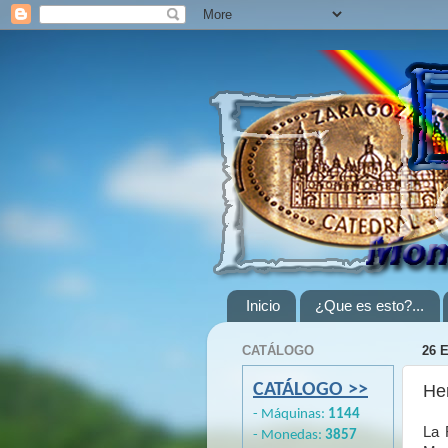
Inicio
¿Que es esto?...
CATÁLOGO
26 
CATÁLOGO >>
He
- Máquinas:
1144
La 
- Monedas:
3857