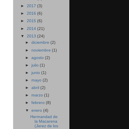
►
2017
(3)
►
2016
(6)
►
2015
(6)
►
2014
(21)
▼
2013
(24)
►
diciembre
(2)
►
noviembre
(1)
►
agosto
(2)
►
julio
(1)
►
junio
(1)
►
mayo
(2)
►
abril
(2)
►
marzo
(1)
►
febrero
(8)
▼
enero
(4)
Hermandad de
la Macarena
(Jerez de los