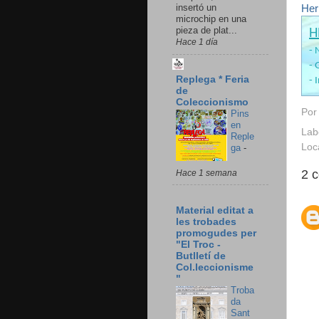
insertó un
Her
microchip en una
pieza de plat...
H
Hace 1 día
- 
- 
Replega * Feria
- 
de
Coleccionismo
Po
Pins
en
Lab
Reple
Loc
ga
-
2 
Hace 1 semana
Material editat a
les trobades
promogudes per
"El Troc -
Butlletí de
Col.leccionisme
"
Troba
da
Sant