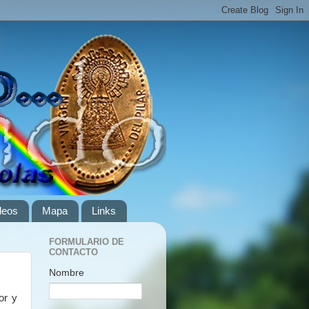
deos
Mapa
Links
FORMULARIO DE
CONTACTO
Nombre
or y