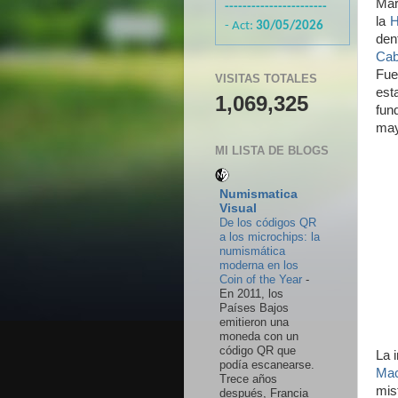
Mar
-----------------------
la
H
- Act:
30/05/2026
den
Cab
Fue
VISITAS TOTALES
est
1,069,325
fun
may
MI LISTA DE BLOGS
Numismatica
Visual
De los códigos QR
a los microchips: la
numismática
moderna en los
Coin of the Year
-
En 2011, los
Países Bajos
emitieron una
moneda con un
código QR que
La 
podía escanearse.
Mac
Trece años
mis
después, Francia