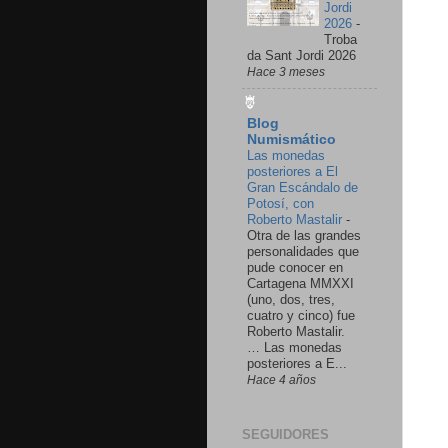
Jordi
2026
-
Troba
da Sant Jordi 2026
Hace 3 meses
Blog
Numismático
Las monedas
posteriores a El
Gran Escándalo de
Potosí, con
Roberto Mastalir
-
Otra de las grandes
personalidades que
pude conocer en
Cartagena MMXXI
(uno, dos, tres,
cuatro y cinco) fue
Roberto Mastalir.
… Las monedas
posteriores a E...
Hace 4 años
SEGUIDORES