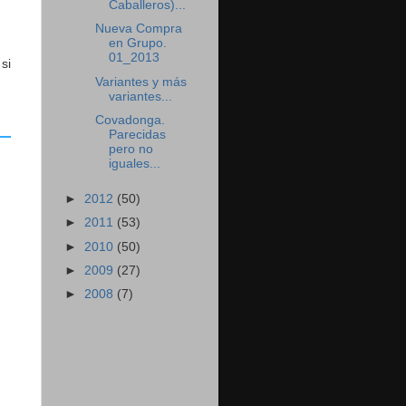
Caballeros)...
Nueva Compra
en Grupo.
01_2013
si
Variantes y más
variantes...
Covadonga.
Parecidas
pero no
iguales...
►
2012
(50)
►
2011
(53)
►
2010
(50)
►
2009
(27)
►
2008
(7)