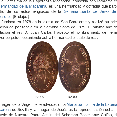
ía Santísima de la Esperanza Macarena, conocida popularmente 
ermandad de la Macarena
, es una hermandad y cofradía que parti
tro de los actos religiosos de la
Semana Santa de Jerez de
alleros
(Badajoz).
 fundada en 1978 en la iglesia de San Bartolomé y realizó su pri
ación de penitencia en la Semana Santa de 1979. El mismo año d
dación el rey D. Juan Carlos I aceptó el nombramiento de her
or perpetuo, obteniendo así la hermandad el título de real.
BA-001-1
BA-001-2
imagen de la Virgen tiene advocación a
María Santísima de la Esper
arena
de Sevilla y la imagen de Jesús es la representación del ant
terio de Nuestro Padre Jesús del Soberano Poder ante Caifás, d