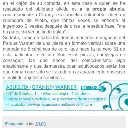
en el cajón de su cómoda, en este caso a quien se ha
rescatado del obligado olvido es
a la propia abuela
,
concretamente a Granny, esa abuelita entrañable, dueña y
cuidadora de Piolín, que tantas veces se enfrenta al
ingenioso Silvestre, después de oirse la repetida frase, "me
ha parecido ver un lindo gatito".
Se trata, como en todas las demás monedas elongadas del
Parque Warner, de una pieza en formato vertical sobre una
moneda de 5 céntimos de euro, que hace la número 31 de
esta particular colección. Son estas piezas, complejas de
conseguir, las que hacen del coleccionismo algo
apasionante y que demuestra cuan equivocados están los
que opinan que solo se trata de un acaparamiento obsesivo
e inutil de objetos inservibles...
ABUELITA (GRANNY) WARNER
Ref.: M-000
- Nº de Diseños: 1 - Moneda origen: 5 céntimos
- Nota: Moneda exclusiva, no procedente de una máquina.
- Instalador:
www.maquinasmonedasouvenir.com
Elongando
a las
10:00