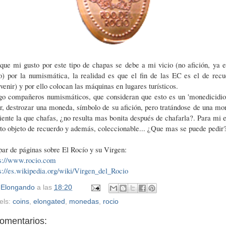
ue mi gusto por este tipo de chapas se debe a mi vicio (no afición, ya 
o) por la numismática, la realidad es que el fin de las EC es el de rec
venir) y por ello colocan las máquinas en lugares turísticos.
go compañeros numismáticos, que consideran que esto es un 'monedicidio'
r, destrozar una moneda, símbolo de su afición, pero tratándose de una m
iente la que chafas, ¿no resulta mas bonita después de chafarla?. Para mi 
to objeto de recuerdo y además, coleccionable... ¿Que mas se puede pedir?
ar de páginas sobre El Rocío y su Virgen:
ps://www.rocio.com
s://es.wikipedia.org/wiki/Virgen_del_Rocio
r
Elongando
a las
18:20
els:
coins
,
elongated
,
monedas
,
rocio
comentarios: