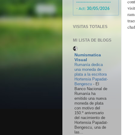
con
-----------------------
vis
- Act:
30/05/2026
ram
tra
chaf
VISITAS TOTALES
MI LISTA DE BLOGS
Numismatica
Visual
Rumanía dedica
una moneda de
plata a la escritora
Hortensia Papadat-
Bengescu
-
El
Banco Nacional de
Rumanía ha
emitido una nueva
moneda de plata
con motivo del
150.º aniversario
del nacimiento de
Hortensia Papadat-
Bengescu, una de
las...