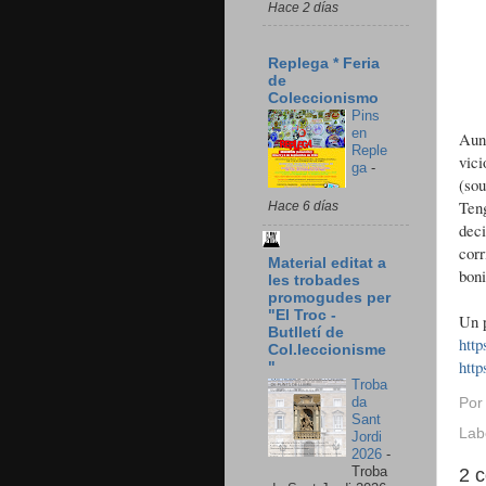
Hace 2 días
Replega * Feria
de
Coleccionismo
Pins
en
Aunq
Reple
vici
ga
-
(sou
Ten
Hace 6 días
deci
corr
Material editat a
boni
les trobades
promogudes per
"El Troc -
Un p
Butlletí de
htt
Col.leccionisme
http
"
Troba
da
Po
Sant
Lab
Jordi
2026
-
Troba
2 