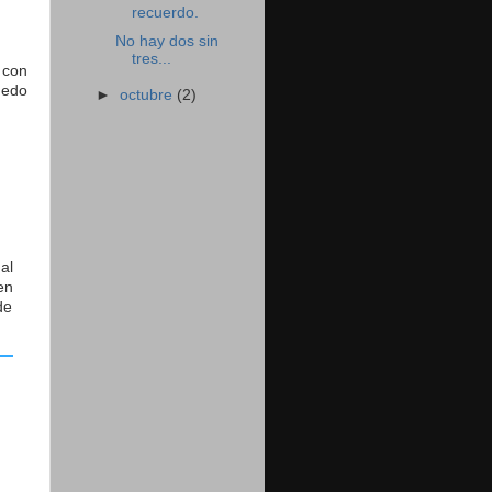
recuerdo.
No hay dos sin
tres...
 con
uedo
►
octubre
(2)
al
en
de