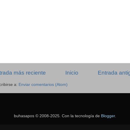
trada más reciente
Inicio
Entrada anti
ribirse a:
Enviar comentarios (Atom)
buhasapos © 2008-2025. Con la tecnología de
Blogger
.