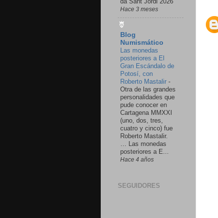
da Sant Jordi 2026
Hace 3 meses
Blog
Numismático
Las monedas
posteriores a El
Gran Escándalo de
Potosí, con
Roberto Mastalir
-
Otra de las grandes
personalidades que
pude conocer en
Cartagena MMXXI
(uno, dos, tres,
cuatro y cinco) fue
Roberto Mastalir.
… Las monedas
posteriores a E...
Hace 4 años
SEGUIDORES