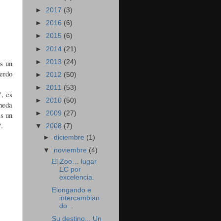
►
2017
(3)
►
2016
(6)
►
2015
(6)
►
2014
(21)
►
2013
(24)
es un
uerdo
►
2012
(50)
►
2011
(53)
, es
►
2010
(50)
oneda
►
2009
(27)
es un
.
▼
2008
(7)
►
diciembre
(1)
▼
noviembre
(4)
El Zoo… lugar
EC por
excelencia.
Elongando e
intercambian
do...
Su destino... Un