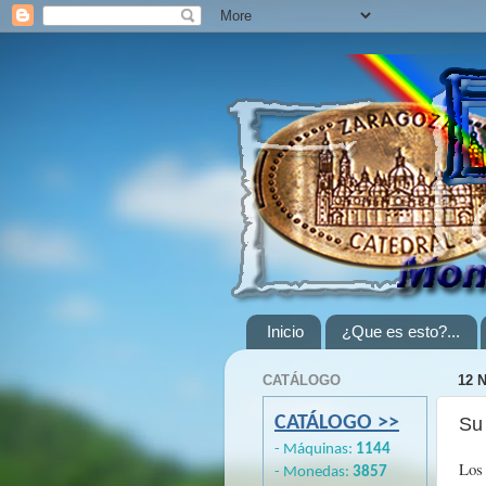
Inicio
¿Que es esto?...
CATÁLOGO
12 
CATÁLOGO >>
Su 
- Máquinas:
1144
Los 
- Monedas:
3857